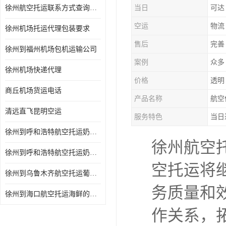
徐州航空托运联系方式查询网站
当日
可达
空运
物流
徐州机场托运代理包装要求
售后
完善
徐州到福州机场包机运输公司
案例
众多
徐州机场快递代理
价格
透明
商丘机场货运电话
产品名称
航空
清远直飞昆明空运
服务特色
当日
徐州到呼和浩特航空托运奶制品的规定 空运专线-一站式服务
徐州航空
徐州到呼和浩特航空托运奶制品的规定 当天办理当天到达
空托运将
徐州到乌鲁木齐航空托运葡萄干的包装 空运专线-一站式服务
务质量和
徐州到海口航空托运海鲜的运输时间 空运专线-一站式服务
作关系，