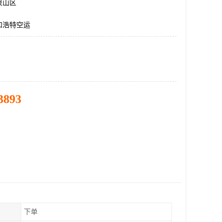
泉山区
和浩特空运
3893
下单