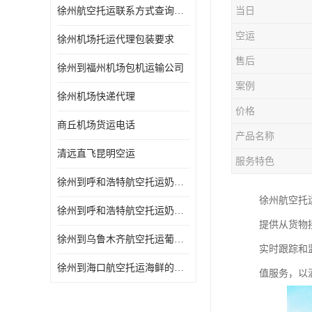
徐州航空托运联系方式查询网站
当日
空运
徐州机场托运代理包装要求
售后
徐州到福州机场包机运输公司
案例
徐州机场快递代理
价格
商丘机场货运电话
产品名称
清远直飞昆明空运
服务特色
徐州到呼和浩特航空托运奶制品的规定 空运专线-一站式服务
徐州航空托
徐州到呼和浩特航空托运奶制品的规定 当天办理当天到达
提供从货物
徐州到乌鲁木齐航空托运葡萄干的包装 空运专线-一站式服务
实时跟踪和
徐州到海口航空托运海鲜的运输时间 空运专线-一站式服务
值服务，以