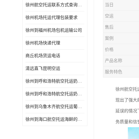
徐州航空托运联系方式查询网站
当日
空运
徐州机场托运代理包装要求
售后
徐州到福州机场包机运输公司
案例
徐州机场快递代理
价格
商丘机场货运电话
产品名称
清远直飞昆明空运
服务特色
徐州到呼和浩特航空托运奶制品的规定 空运专线-一站式服务
徐州航空托
徐州到呼和浩特航空托运奶制品的规定 当天办理当天到达
现出了强大
徐州到乌鲁木齐航空托运葡萄干的包装 空运专线-一站式服务
延误的情况
徐州到海口航空托运海鲜的运输时间 空运专线-一站式服务
务质量和信