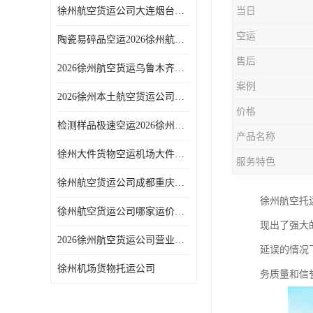
徐州航空货运公司大连烟台专线2026北方设备空运方案
当日
空运
陶瓷易碎品空运2026徐州航空货运加固包装货运服务
售后
2026徐州航空货运乌鲁木齐专线西北大件稳定舱位空运
案例
2026徐州本土航空货运公司不含中介直对接机场货运站
价格
检测样品极速空运2026徐州航空货运实验室快件运输
产品名称
徐州大件货物空运机场大件航空托运公司
服务特色
徐州航空货运公司成都重庆专线2026西南急件次日达方案
徐州航空托
徐州航空货运公司哪家运价低？2026多家服务商报价对比
现出了强大
2026徐州航空货运公司营业时间观音机场货运站办理时间
延误的情况
徐州机场货物托运公司
务质量和信