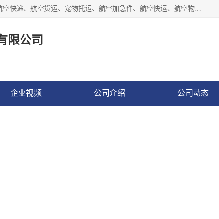
徐州福宝来物流有限公司专业从事机场航空货运、机场快递,航空快递、航空货运、宠物托运、航空加急件、航空快运、航空物流、航空托运、空运当日达等业务。
有限公司
企业视频
公司介绍
公司动态