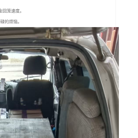
金回笼速度。
劳碌的烦恼。