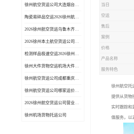
徐州航空货运公司大连烟台专线2026北方设备空运方案
当日
空运
陶瓷易碎品空运2026徐州航空货运加固包装货运服务
售后
2026徐州航空货运乌鲁木齐专线西北大件稳定舱位空运
案例
2026徐州本土航空货运公司不含中介直对接机场货运站
价格
检测样品极速空运2026徐州航空货运实验室快件运输
产品名称
徐州大件货物空运机场大件航空托运公司
服务特色
徐州航空货运公司成都重庆专线2026西南急件次日达方案
徐州航空托
徐州航空货运公司哪家运价低？2026多家服务商报价对比
提供从货物
2026徐州航空货运公司营业时间观音机场货运站办理时间
实时跟踪和
徐州机场货物托运公司
值服务，以