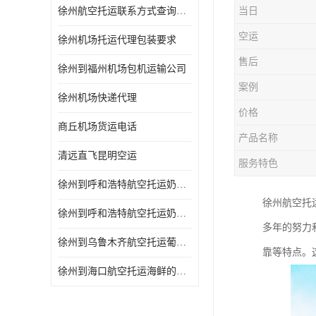
徐州航空托运联系方式查询网站
当日
空运
徐州机场托运代理包装要求
售后
徐州到福州机场包机运输公司
案例
徐州机场快递代理
价格
商丘机场货运电话
产品名称
清远直飞昆明空运
服务特色
徐州到呼和浩特航空托运奶制品的规定 空运专线-一站式服务
徐州航空托
徐州到呼和浩特航空托运奶制品的规定 当天办理当天到达
多年的努力
徐州到乌鲁木齐航空托运葡萄干的包装 空运专线-一站式服务
靠等特点。
徐州到海口航空托运海鲜的运输时间 空运专线-一站式服务