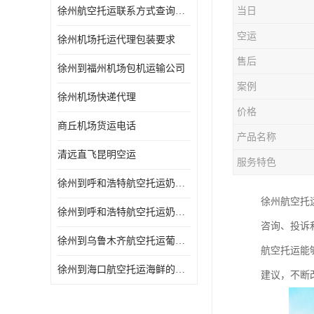
徐州航空托运联系方式查询网站
当日
空运
徐州机场托运代理包装要求
售后
徐州到福州机场包机运输公司
案例
徐州机场快递代理
价格
商丘机场货运电话
产品名称
清远直飞昆明空运
服务特色
徐州到呼和浩特航空托运奶制品的规定 空运专线-一站式服务
徐州航空托
徐州到呼和浩特航空托运奶制品的规定 当天办理当天到达
咨询、投诉
徐州到乌鲁木齐航空托运葡萄干的包装 空运专线-一站式服务
航空托运能
徐州到海口航空托运海鲜的运输时间 空运专线-一站式服务
建议，不断