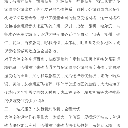
格，与南方航空、海南航空、桂林航空、祥鹏航空、浙江长龙等多
家航空公司建立了长期友好的合作关系。同时，公司同国内50多个
机场保持紧密合作，形成了覆盖全国的航空货运网络。这一网络不
仅包括徐州观音机场直飞的广州、深圳、成都、昆明、哈尔滨、乌
鲁木齐等主要城市，还通过中转服务延伸至西安、汕头、柳州、铜
仁、北海、西双版纳、呼和浩特、库尔勒、吐鲁番等众多地区，确
保货物能够高效通达全国各地。
对于大件设备空运而言，航线覆盖的广度和航班频次直接关系到运
输效率。徐州福宝来物流通过与多家航空公司的深度协作，能够根
据货物的重量、尺寸和紧急程度，灵活选择最优航线，避免中转延
误。例如，从徐州直飞拉萨、喀什等偏远地区的航线，大大缩短了
传统陆运可能需要的数天时间，为工程设备、精密机械等大件物品
的快速交付提供了保障。
二、一站式服务：从包装到吊装，全程无忧
大件设备通常具有重量大、体积大、价值高、易损坏等特点，普通
物流服务难以应对。徐州福宝来物流提供从包装、吊装到运输、送