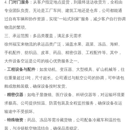
4.
门对门服务
：从客户指定地点提货，到最终送达收货方，全程由
专业团队负责。无论是工厂车间、建筑工地还是仓库，公司都能通
过自有车辆和协作资源，实现“一站式到家”服务，减少客户自行协调
物流的繁琐。
三、承运范围：多品类覆盖，满足多元需求
徐州福宝来物流的承运品类广泛，涵盖水果、蔬菜、冻品、海鲜、
手机配件、纺织品、皮革、药品、精密仪器、工程配件等。其中，
大件设备空运是公司的核心优势服务之一。
-
工程设备与配件
：如发动机、变压器、大型模具、矿山机械等，往
往重量超过1吨，尺寸超长。公司通过与航空公司的协调，可申请包
舱或散舱装载，确保设备按时发货。
-
精密仪器
：如电子显微镜、医疗设备、科研仪器等，对运输环境要
求极高。公司提供恒温、防震包装及全程监控服务，确保设备在运
输途中不受损坏。
-
特殊物资
：药品、冻品等需冷藏货物，公司配备冷藏车和温控包
装，与冷链航空物流结合，确保品质稳定。