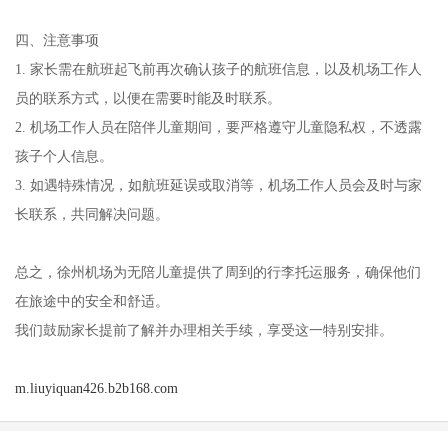
四、注意事项
1. 家长需在航班起飞前再次确认孩子的航班信息，以及机场工作人
员的联系方式，以便在需要时能及时联系。
2. 机场工作人员在陪伴儿童期间，要严格遵守儿童隐私权，不透露
孩子个人信息。
3. 如遇特殊情况，如航班延误或取消等，机场工作人员会及时与家
长联系，共同解决问题。
总之，徐州机场为无陪儿童提供了周到的行李托运服务，确保他们
在旅途中的安全和舒适。
我们鼓励家长提前了解并办理相关手续，享受这一特别安排。
m.liuyiquan426.b2b168.com