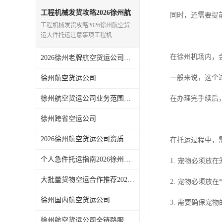
工程机械发货攻略2026徐州航
同时，还需要提
空货运大件托运注意事项
工程机械发货攻略2026徐州航空货
运大件托运注意事项工程机..
在徐州机场内，
2026徐州老牌航空货运公司介绍十年以上机场货代服务商
一般来说，这个
徐州航空货运公司
徐州航空货运公司业务范围详解2026本地空运货代办理流程
在办理完手续后
徐州跨省空运公司
2026徐州航空货运公司资质区分正规空运代理辨别方法
在托运过程中，
个人急件托运指南2026徐州航空货运公司小件空运流程
1. 宠物必须
大批量货物空运合作推荐2026徐州稳定舱位航空货运公司
2. 宠物必须放
徐州国内航空货运公司
3. 需要确保
徐州航空货运公司全链路服务解析仓储打板派送一站式介绍